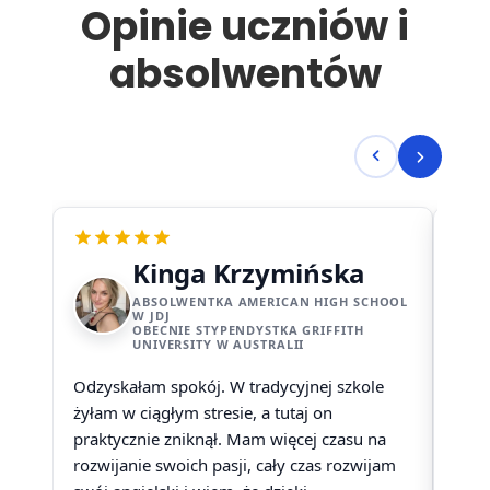
Opinie uczniów i
absolwentów
Kinga Krzymińska
ABSOLWENTKA AMERICAN HIGH SCHOOL
W JDJ
OBECNIE STYPENDYSTKA GRIFFITH
UNIVERSITY W AUSTRALII
Odzyskałam spokój. W tradycyjnej szkole
Z wł
żyłam w ciągłym stresie, a tutaj on
powi
praktycznie zniknął. Mam więcej czasu na
napr
rozwijanie swoich pasji, cały czas rozwijam
zorg