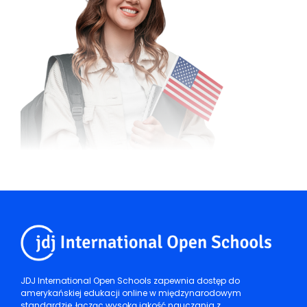
JDJ International Open Schools zapewnia dostęp do
amerykańskiej edukacji online w międzynarodowym
standardzie, łącząc wysoką jakość nauczania z