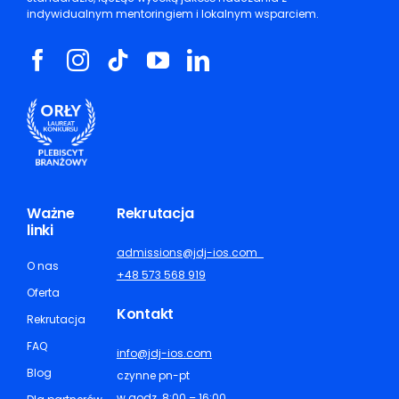
indywidualnym mentoringiem i lokalnym wsparciem.
Ważne
Rekrutacja
linki
admissions@jdj-ios.com
O nas
+48 573 568 919
Oferta
Kontakt
Rekrutacja
FAQ
info@jdj-ios.com
Blog
czynne pn-pt
w godz. 8:00 – 16:00