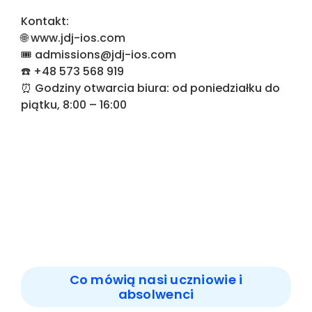
Kontakt:
🌐
www.jdj-ios.com
🎟️
admissions@jdj-ios.com
☎️
+48 573 568 919
⏰ Godziny otwarcia biura: od poniedziałku do
piątku,
8:00
–
16:00
Co mówią nasi uczniowie i
absolwenci