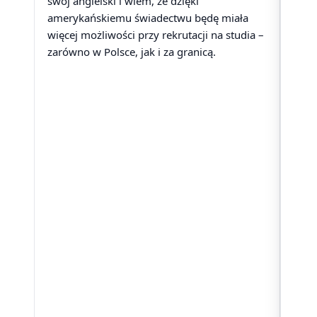
swój angielski i wiem, że dzięki
usią
amerykańskiemu świadectwu będę miała
czas
więcej możliwości przy rekrutacji na studia –
aż 1
zarówno w Polsce, jak i za granicą.
ogro
udał
ciąg
świe